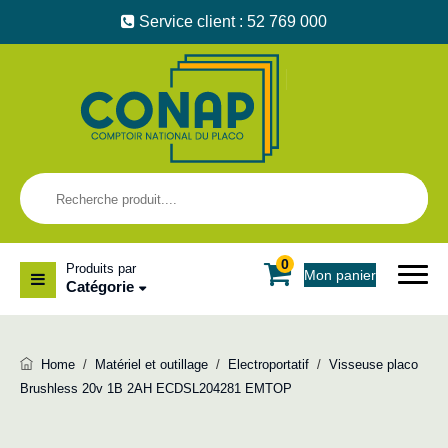
Service client : 52 769 000
0
Produits par
Mon panier
Catégorie
Home
/
Matériel et outillage
/
Electroportatif
/
Visseuse placo
Brushless 20v 1B 2AH ECDSL204281 EMTOP