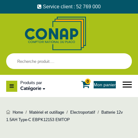
Service client : 52 769 000
0
Produits par
Mon panier
Catégorie
Home
/
Matériel et outillage
/
Electroportatif
/
Batterie 12v
1.5AH Type-C EBPK12153 EMTOP