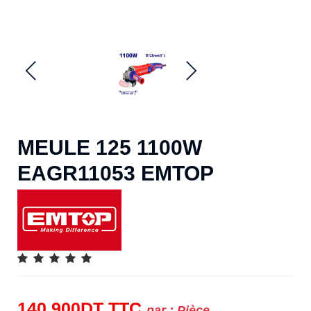
MEULE 125 1100W
EAGR11053 EMTOP
140.900
DT
TTC
par :
Pièce