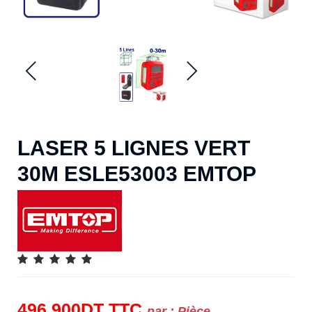
LASER 5 LIGNES VERT
30M ESLE53003 EMTOP
496.900
DT
TTC
par :
Pièce