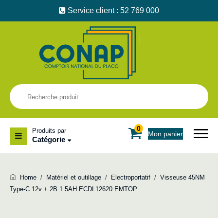
Service client : 52 769 000
0
Produits par
Mon panier
Catégorie
Home
/
Matériel et outillage
/
Electroportatif
/
Visseuse 45NM
Type-C 12v + 2B 1.5AH ECDL12620 EMTOP