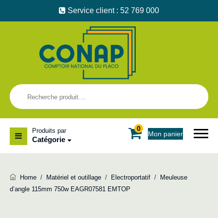
Service client : 52 769 000
0
Produits par
Mon panier
Catégorie
Home
/
Matériel et outillage
/
Electroportatif
/
Meuleuse
d’angle 115mm 750w EAGR07581 EMTOP