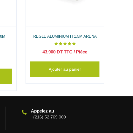
80M
REGLE ALUMINIUM H 1.5M ARENA
REGLE 
43.900
DT TTC
/ Pièce
1
Ajouter au panier
Appelez au
+(216) 52 769 000