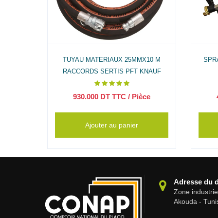
OMPLET
TUYAU MATERIAUX 25MMX10 M
SPR
RACCORDS SERTIS PFT KNAUF
ce
930.000
DT TTC
/ Pièce
Ajouter au panier
Adresse du 
Zone industri
Akouda - Tuni