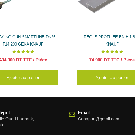
AYING GUN SMARTLINE DN25
REGLE PROFILEE EN H 1.
F14 200 GEKA KNAUF
KNAUF
404.900
DT TTC
/ Pièce
74.900
DT TTC
/ Pièce
Ajouter au panier
Ajouter au panier
dépôt
Email
elle Oued Laarouk,
Conap.tn@gmail.com
sie