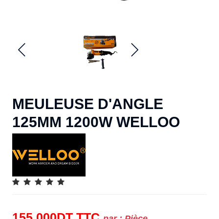
MEULEUSE D'ANGLE
125MM 1200W WELLOO
155.000
DT
TTC
par :
Pièce