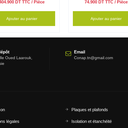
404.900
DT TTC
/ Pièce
74.900
DT TTC
/ Pièce
Ajouter au panier
Ajouter au panier
dépôt
Email
elle Oued Laarouk,
Conap.tn@gmail.com
sie
son
Plaques et plafonds
ns légales
Isolation et étanchéité