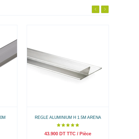
80M
REGLE ALUMINIUM H 1.5M ARENA
REGLE 
43.900
DT TTC
/ Pièce
1