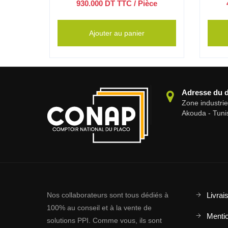
ce
930.000
DT TTC
/ Pièce
Ajouter au panier
Adresse du 
Zone industri
Akouda - Tuni
Nos collaborateurs sont tous dédiés à
Livrai
100% au conseil et à la vente de
Mentio
solutions PPI. Comme vous, ils sont