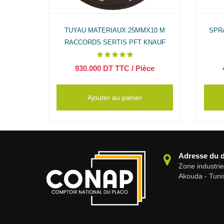
OMPLET
TUYAU MATERIAUX 25MMX10 M
SPR
RACCORDS SERTIS PFT KNAUF
ce
930.000
DT TTC
/ Pièce
Ajouter au panier
Adresse du 
Zone industri
Akouda - Tuni