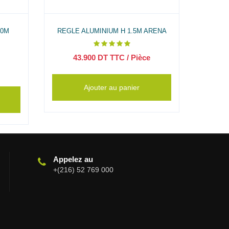
80M
REGLE ALUMINIUM H 1.5M ARENA
REGLE 
43.900
DT TTC
/ Pièce
1
Ajouter au panier
Appelez au
+(216) 52 769 000