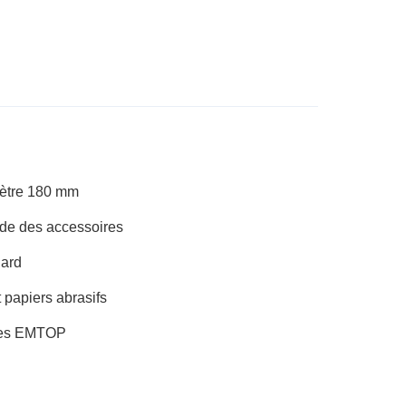
ètre 180 mm
ide des accessoires
dard
 papiers abrasifs
uses EMTOP