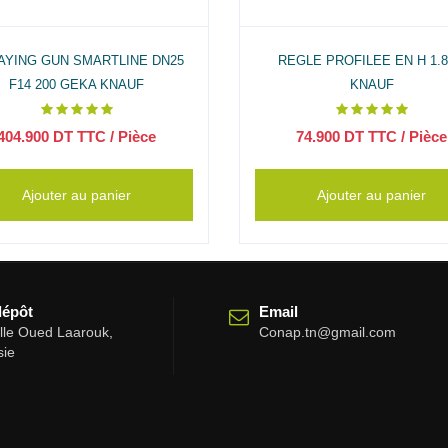
AYING GUN SMARTLINE DN25
REGLE PROFILEE EN H 1.
F14 200 GEKA KNAUF
KNAUF
404.900
DT TTC
/ Pièce
74.900
DT TTC
/ Pièce
Ajouter au panier
Ajouter au panier
dépôt
Email
elle Oued Laarouk,
Conap.tn@gmail.com
sie