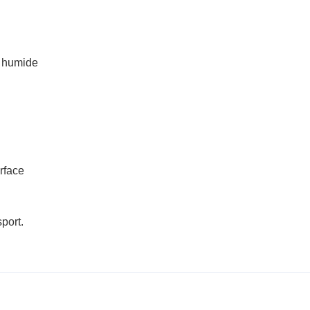
e humide
rface
port.