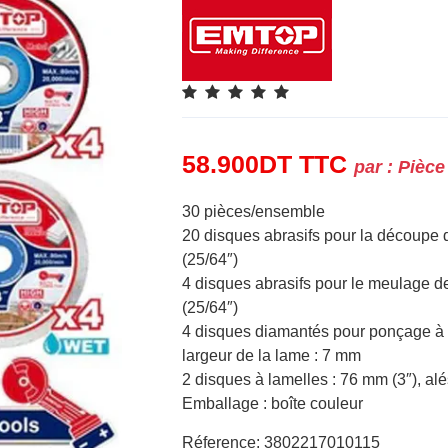
58.900
DT
TTC
par :
Pièce
30 pièces/ensemble
20 disques abrasifs pour la découpe 
(25/64″)
4 disques abrasifs pour le meulage d
(25/64″)
4 disques diamantés pour ponçage à l
largeur de la lame : 7 mm
2 disques à lamelles : 76 mm (3″), al
Emballage : boîte couleur
Réference: 3802217010115