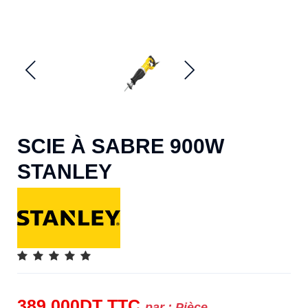
SCIE À SABRE 900W
STANLEY
389.000
DT
TTC
par :
Pièce