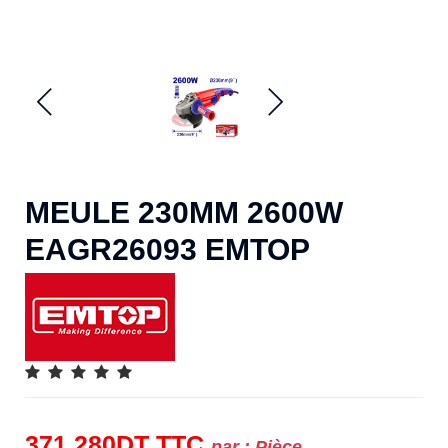
MEULE 230MM 2600W
EAGR26093 EMTOP
371.280
DT
TTC
par :
Pièce