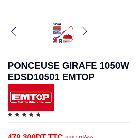
PONCEUSE GIRAFE 1050W
EDSD10501 EMTOP
479.300
DT
TTC
par :
Pièce