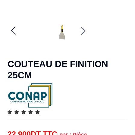
COUTEAU DE FINITION
25CM
22.900
DT
TTC
par :
Pièce