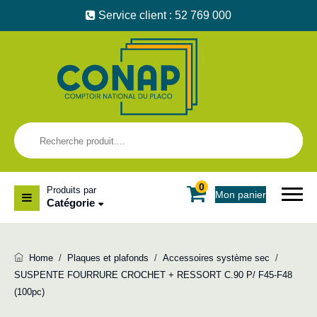
Service client : 52 769 000
0
Produits par
Mon panier
Catégorie
Home
/
Plaques et plafonds
/
Accessoires système sec
/
SUSPENTE FOURRURE CROCHET + RESSORT C.90 P/ F45-F48
(100pc)