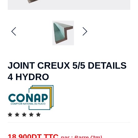
JOINT CREUX 5/5 DETAILS
4 HYDRO
18.900
DT
TTC
par :
Barre (3m)