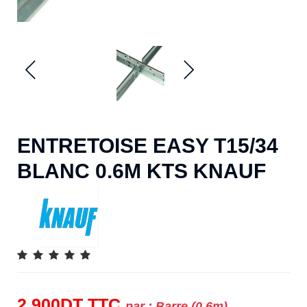
ENTRETOISE EASY T15/34
BLANC 0.6M KTS KNAUF
2.900
DT
TTC
par :
Barre (0,6m)