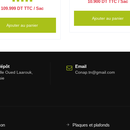
10.900
DT TTC
/ Sac
109.999
DT TTC
/ Sac
Ajouter au panier
Ajouter au panier
dépôt
Email
elle Oued Laarouk,
Conap.tn@gmail.com
sie
son
Plaques et plafonds