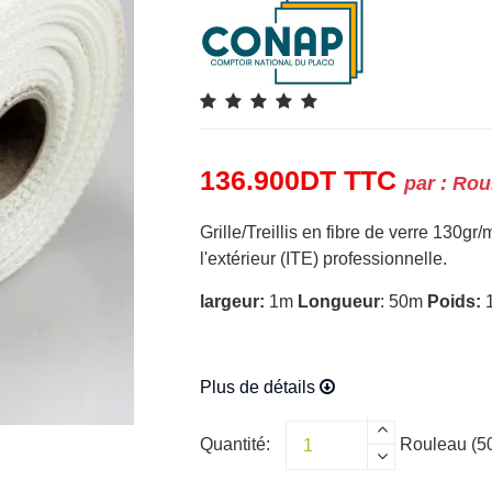
136.900
DT
TTC
par :
Rou
Grille/Treillis en fibre de verre 130gr
l'extérieur (ITE) professionnelle.
largeur:
1m
Longueur
: 50m
Poids:
1
Plus de détails
Quantité:
Rouleau (5