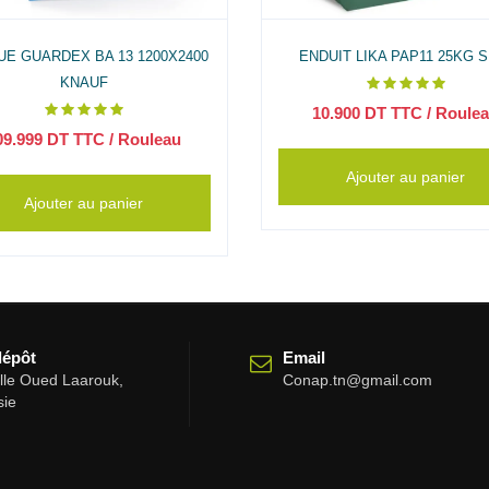
UE GUARDEX BA 13 1200X2400
ENDUIT LIKA PAP11 25KG S
KNAUF
10.900
DT TTC
/ Roule
09.999
DT TTC
/ Rouleau
Ajouter au panier
Ajouter au panier
dépôt
Email
elle Oued Laarouk,
Conap.tn@gmail.com
sie