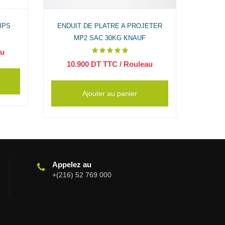
IPS
ENDUIT DE PLATRE A PROJETER
ENDUIT
MP2 SAC 30KG KNAUF
au
10.900
DT TTC
/ Rouleau
28
Ajouter au panier
Appelez au
+(216) 52 769 000