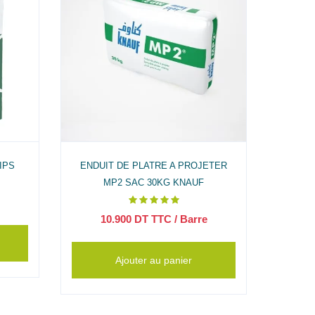
IPS
ENDUIT DE PLATRE A PROJETER
ENDUIT
MP2 SAC 30KG KNAUF
10.900
DT TTC
/ Barre
2
Ajouter au panier