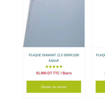
TDOOR
PLAQUE DIAMANT 12.5 3000X1200
PLAQ
F
KNAUF
re
91.900
DT TTC
/ Barre
Ajouter au panier