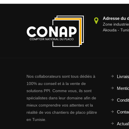
Adresse du 
Zone industri
Akouda - Tuni
Nos collaborateurs sont tous dédiés à
Livrai
100% au conseil et à la vente de
Mentio
solutions PPI. Comme vous, ils sont
spécialistes dans leur domaine afin de
Conditi
mieux comprendre vos attentes et la
Conta
réalité de vos chantiers de placo plâtre
en Tunisie.
Actual