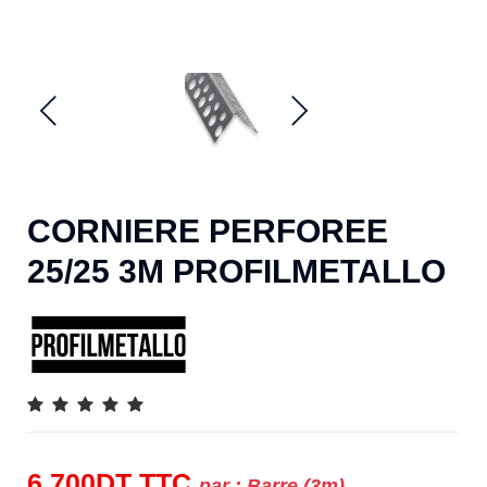
CORNIERE PERFOREE
25/25 3M PROFILMETALLO
6.700
DT
TTC
par :
Barre (3m)