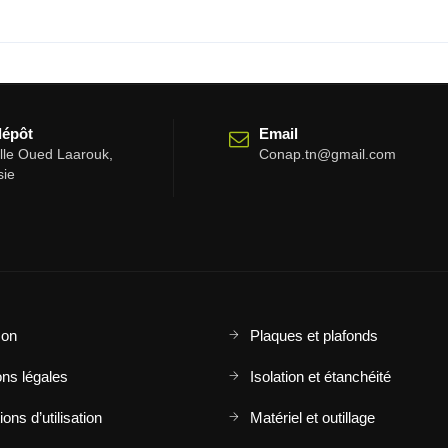
dépôt
Email
elle Oued Laarouk,
Conap.tn@gmail.com
sie
son
Plaques et plafonds
ns légales
Isolation et étanchéité
ons d’utilisation
Matériel et outillage