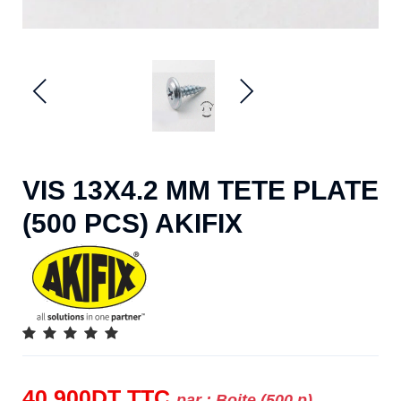
VIS 13X4.2 MM TETE PLATE
(500 PCS) AKIFIX
40.900
DT
TTC
par :
Boite (500 p)