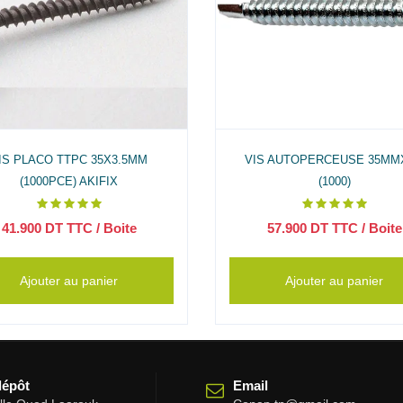
IS PLACO TTPC 35X3.5MM
VIS AUTOPERCEUSE 35MMX
(1000PCE) AKIFIX
(1000)
41.900
DT TTC
/ Boite
57.900
DT TTC
/ Boite
Ajouter au panier
Ajouter au panier
dépôt
Email