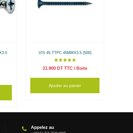
3.5
VIS 45 TTPC 45MMX3.5 (500)
VIS TE
21.900
DT TTC
/ Boite
3
Ajouter au panier
Appelez au