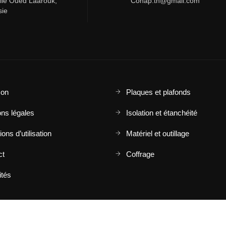
elle Oued Laarouk,
Conap.tn@gmail.com
sie
son
Plaques et plafonds
ns légales
Isolation et étanchéité
ons d’utilisation
Matériel et outillage
ct
Coffrage
ités