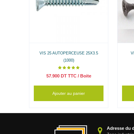
00PC)
VIS 25 AUTOPERCEUSE 25X3.5
V
(1000)
te
57.900
DT TTC
/ Boite
Ajouter au panier
Adresse du 