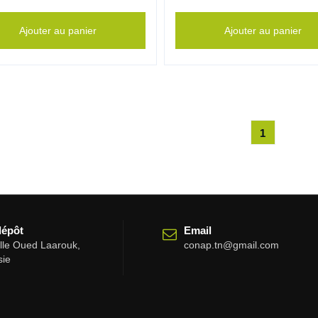
Ajouter au panier
Ajouter au panier
1
dépôt
Email
elle Oued Laarouk,
conap.tn@gmail.com
sie